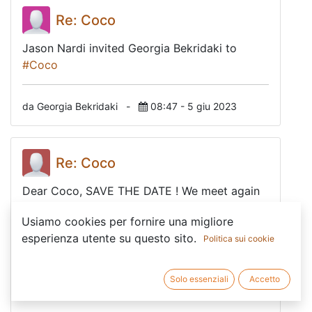
Re: Coco
Jason Nardi invited Georgia Bekridaki to
#Coco
da Georgia Bekridaki
-
08:47 - 5 giu 2023
Re: Coco
Dear Coco, SAVE THE DATE ! We meet again
on WED 12 APRIL from 12 to 1.30PM . Let's
Usiamo cookies per fornire una migliore
meet here:
https://meet.ripess.org/rip-jhv-fzu
esperienza utente su questo sito.
Politica sui cookie
Thank you, have a nice day everyone !
Solo essenziali
Accetto
da Juliette Bertrand
-
05:57 - 5 apr 2023