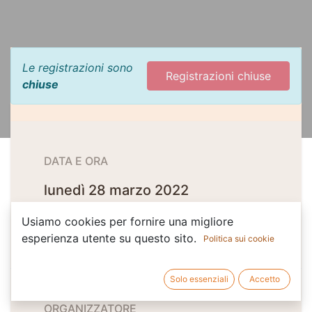
Le registrazioni sono
Registrazioni chiuse
chiuse
DATA E ORA
lunedì 28 marzo 2022
10:00
11:00
(
Europe/Rome
)
Usiamo cookies per fornire una migliore
Aggiungi al calendario
esperienza utente su questo sito.
Politica sui cookie
Solo essenziali
Accetto
ORGANIZZATORE