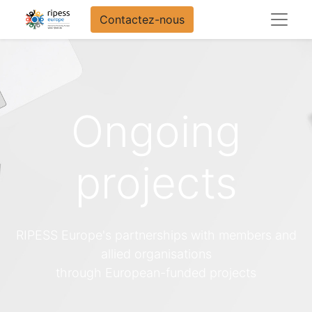
Contactez-nous
Ongoing
projects
RIPESS Europe's partnerships with members and
allied organisations
through European-funded projects