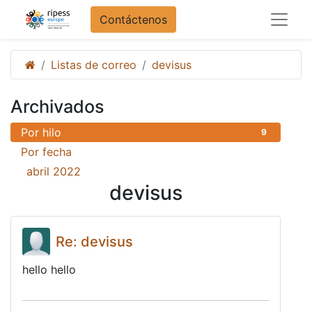
Contáctenos
Listas de correo
devisus
Archivados
Por hilo
9
Por fecha
abril 2022
9
devisus
Re: devisus
hello hello