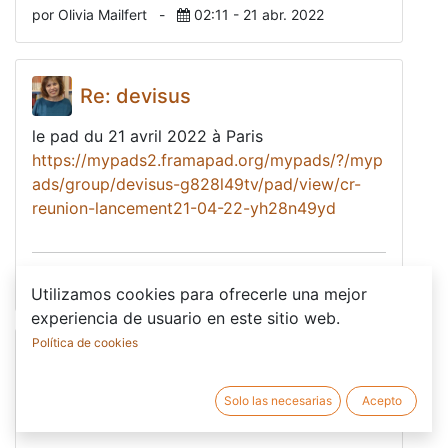
por Olivia Mailfert
-
02:11 - 21 abr. 2022
Re: devisus
le pad du 21 avril 2022 à Paris
https://mypads2.framapad.org/mypads/?/myp
ads/group/devisus-g828l49tv/pad/view/cr-
reunion-lancement21-04-22-yh28n49yd
por Bérénice Dondoyne
-
10:00 - 21 abr. 2022
Utilizamos cookies para ofrecerle una mejor
experiencia de usuario en este sitio web.
Política de cookies
Re: devisus
Solo las necesarias
Acepto
HELLO