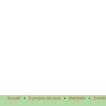
Accueil
•
À propos de nous
•
Members
•
Condit