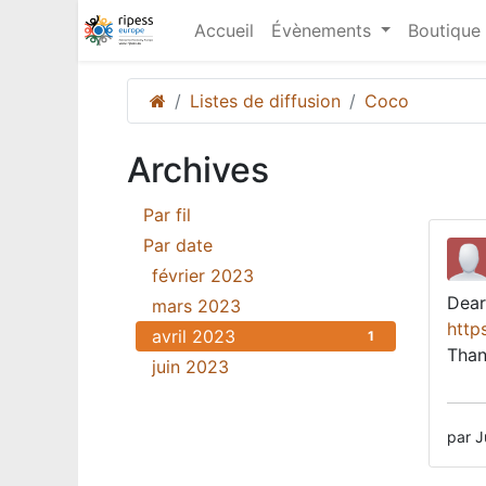
Accueil
Évènements
Boutique
Listes de diffusion
Coco
Archives
Par fil
23
Par date
février 2023
18
Dear
mars 2023
3
http
avril 2023
1
Than
juin 2023
1
par J