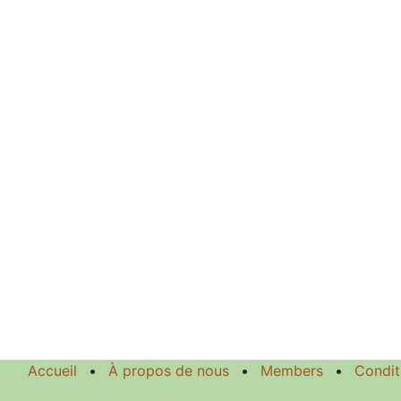
Accueil
•
À propos de nous
•
Members
•
Condit