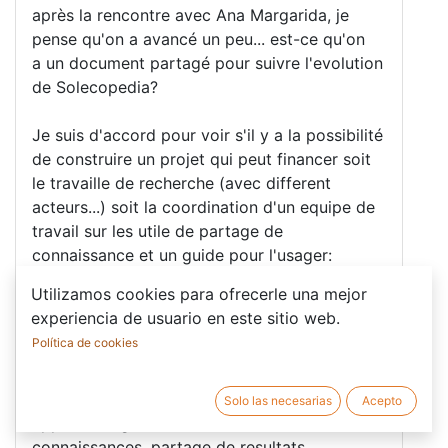
après la rencontre avec Ana Margarida, je
pense qu'on a avancé un peu... est-ce qu'on
a un document partagé pour suivre l'evolution
de Solecopedia?
Je suis d'accord pour voir s'il y a la possibilité
de construire un projet qui peut financer soit
le travaille de recherche (avec different
acteurs...) soit la coordination d'un equipe de
travail sur les utile de partage de
connaissance et un guide pour l'usager:
solecopedia, socioeco, edu (moodle - nous
Utilizamos cookies para ofrecerle una mejor
pouvons aussi trouver un autre nom).
experiencia de usuario en este sitio web.
Política de cookies
Pour l'article dans la NL il faut dire qu'on est
en train de créer un ecosysteme de outils pour
tous qui sont interessés à l'ESS, de
Solo las necesarias
Acepto
apprentissage, mutualisation de
connaissances, partage de resultats