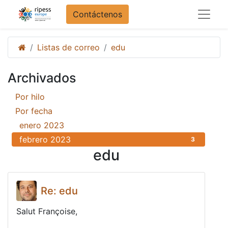
Contáctenos
Listas de correo
edu
Archivados
Por hilo
6
Por fecha
enero 2023
3
febrero 2023
3
edu
Re: edu
Salut Françoise,